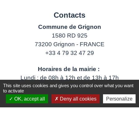
Contacts
Commune de Grignon
1580 RD 925
73200 Grignon - FRANCE
+33 4 79 32 47 29
Horaires de la mairie :
Lundi : de 08h à 12h et de 13h à 17h
This site uses cookies and gives you control over what you want
Mardi : de 08h à 12h
to activate
Mercredi : de 13h à 19h
OK, accept all
Deny all cookies
Personalize
Jeudi : de 08h à 12h et de 13h à 17h
Vendredi : fermé
Contact : accueil@mairiegrignon.fr