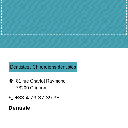
Dentistes / Chirurgiens-dentistes
location_on
81 rue Charlot Raymond
73200 Grignon
+33 4 79 37 39 38
phone
Dentiste