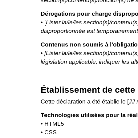
section(s)/contenu(s)/fonction(s) ne s
Dérogations pour charge dispropo
• [
Lister la/le/les section(s)/contenu
disproportionnée est temporairement i
Contenus non soumis à l’obligation
•
[Lister la/le/les section(s)/contenu(
législation applicable, indiquer les alte
Établissement de cette 
Cette déclaration a été établie le [
JJ
Technologies utilisées pour la réal
• HTML5
• CSS