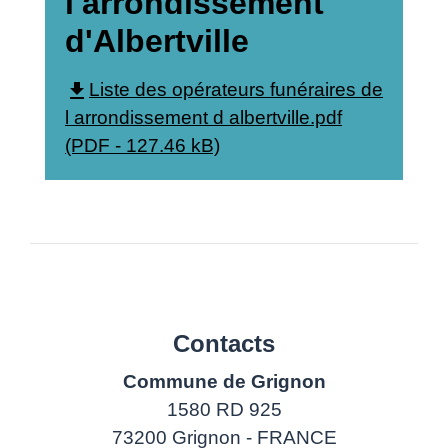
l'arrondissement
d'Albertville
file_download
Liste des opérateurs funéraires de
l arrondissement d albertville.pdf
(PDF - 127.46 kB)
Contacts
Commune de Grignon
1580 RD 925
73200 Grignon - FRANCE