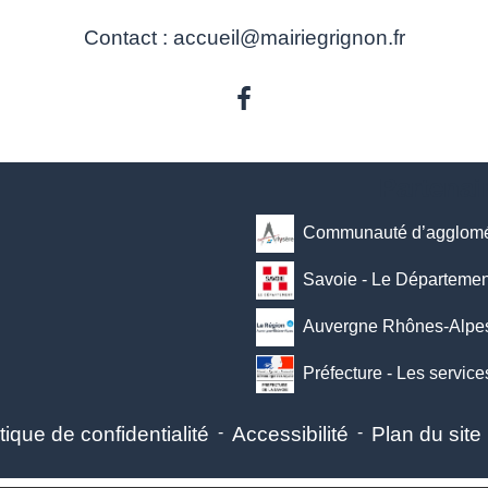
Contact : accueil@mairiegrignon.fr
Partenai
Communauté d’agglomér
Savoie - Le Départemen
Auvergne Rhônes-Alpes
Préfecture - Les service
tique de confidentialité
-
Accessibilité
-
Plan du site