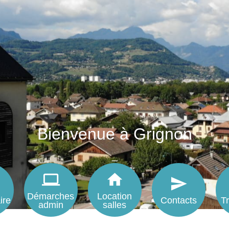
Bienvenue à Grignon
_
computer
home
send
Voir plus
Démarches
Location
ire
Contacts
T
admin
salles