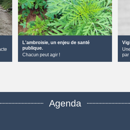
L'ambroisie, un enjeu de santé
Vig
publique.
acte
Une
Chacun peut agir !
par
Agenda