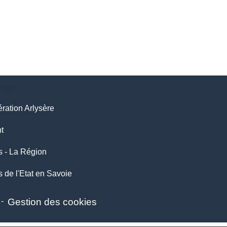
res
ation Arlysère
t
 - La Région
s de l'Etat en Savoie
-
Gestion des cookies