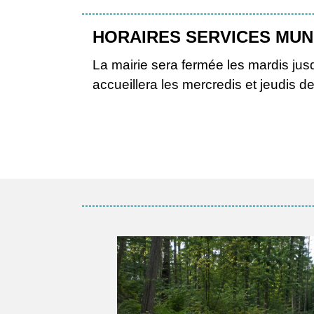
À LIRE
GRIGNON INFOS N°34 : cliquez ici