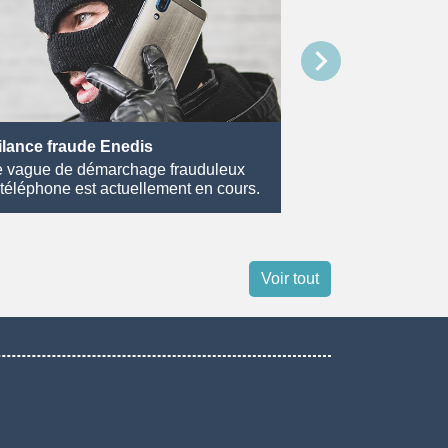
chevron_right
ilance fraude Enedis
Les chenilles pr
 vague de démarchage frauduleux
La saison des chen
 téléphone est actuellement en cours.
du pin et du chêne 
Voir tout