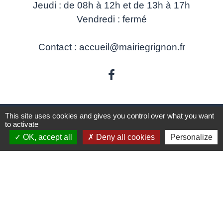
Jeudi : de 08h à 12h et de 13h à 17h
Vendredi : fermé
Contact : accueil@mairiegrignon.fr
This site uses cookies and gives you control over what you want
Partenaires
to activate
OK, accept all
Deny all cookies
Personalize
Communauté d’agglomération Arlysère
Savoie - Le Département
Auvergne Rhônes-Alpes - La Région
Préfecture - Les services de l'Etat en Savoie