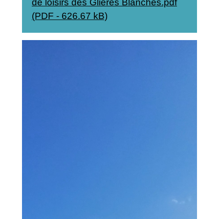
de loisirs des Glières Blanches.pdf
(PDF - 626.67 kB)