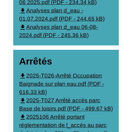
06 2025.pdf (PDF - 234.34 kB)
file_download
Analyses plan d_eau -
01.07.2024.pdf (PDF - 244.65 kB)
file_download
Analyses plan d_eau 06-08-
2024.pdf (PDF - 245.36 kB)
Arrêtés
file_download
2025-T026-Arrêté Occupation
Baignade sur plan eau.pdf (PDF -
616.33 kB)
file_download
2025-T027 Arrêté accès parc
Base de loisirs.pdf (PDF - 499.67 kB)
file_download
2025106 Arrêté portant
réglementation de l_accès au parc